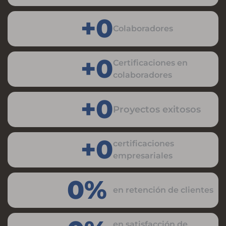
+
0
Colaboradores
+
0
Certificaciones en
colaboradores
+
0
Proyectos exitosos
+
0
certificaciones
empresariales
0
%
en retención de clientes
en satisfacción de