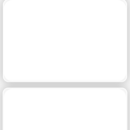
La norma ISO 9001 busca mejorar la confianza y satisfacción del
cliente así como de las partes interesadas; establecer una cultura
proactiva de prevención, mejora y protección medioambiental y
asegurar la consistencia de calidad de productos y servicios.
La certificación ISO 27001 respalda nuestro compromiso con la
seguridad de la información, mediante controles y procesos