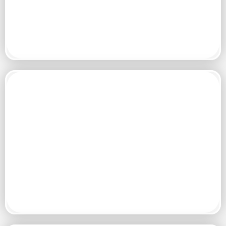
organizacional.
El programa Bandera Azul en su categoría Cambio Climático busca
incentivar a las organizaciones para que integren el desarrollo y la
sostenibilidad de la mano con la protección de los recursos
naturales y la implementación de acciones para mitigar y adaptarse
al cambio climático.