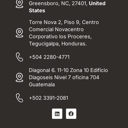
Greensboro, NC, 27401,
United
States
Torre Nova 2, Piso 9, Centro
Comercial Novacentro
Corporativo los Proceres,
Tegucigalpa, Honduras.
+504 2280-4771
Diagonal 6. 11-10 Zona 10 Edificio
Diagoseis Nivel 7 oficina 704
Guatemala
+502 3391-2081
L
F
i
a
n
c
k
e