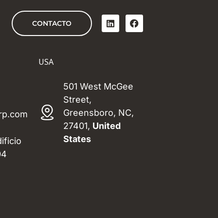
L
F
CONTACTO
i
a
n
c
k
e
e
b
USA
d
o
i
o
n
k
501 West McGee
Street,
Greensboro, NC,
rp.com
27401,
United
States
ificio
04