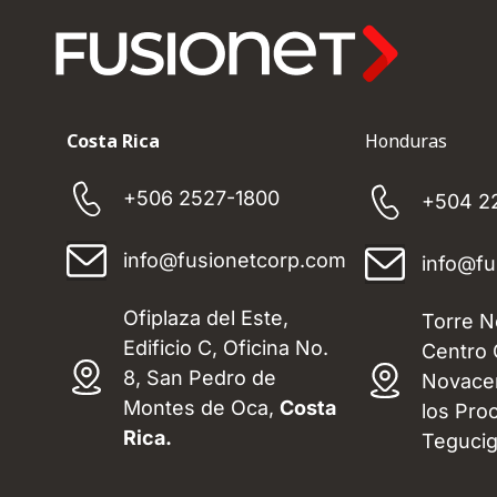
Costa Rica
Honduras
+506 2527-1800
+504 2
info@fusionetcorp.com
info@fu
Ofiplaza del Este,
Torre N
Edificio C, Oficina No.
Centro 
8, San Pedro de
Novacen
Montes de Oca,
Costa
los Pro
Rica.
Tegucig